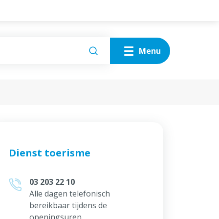
Menu
Zien
Natuur
Sites
Doen
Kempuseum
Gebouwen en monumenten
Proeven
Alles over Zien
Slapen
Dienst toerisme
Plan je bezoek
03 203 22 10
Alle dagen telefonisch
bereikbaar tijdens de
openingsuren.