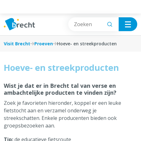
Cookies beheer paneel
Proeven
Zien
Visit Brecht
Proeven
Hoeve- en streekproducten
Eten & drinken
Doen
Hoeve- en streekproducten
Hoeve- en streekproducten
Proeven
Wist je dat er in Brecht tal van verse en
Slapen
ambachtelijke producten te vinden zijn?
Alles over Proeven
Zoek je favorieten hieronder, koppel er een leuke
Plan je bezoek
fietstocht aan en verzamel onderweg je
streekschatten. Enkele producenten bieden ook
groepsbezoeken aan.
Tip:
de educatieve fietsroute