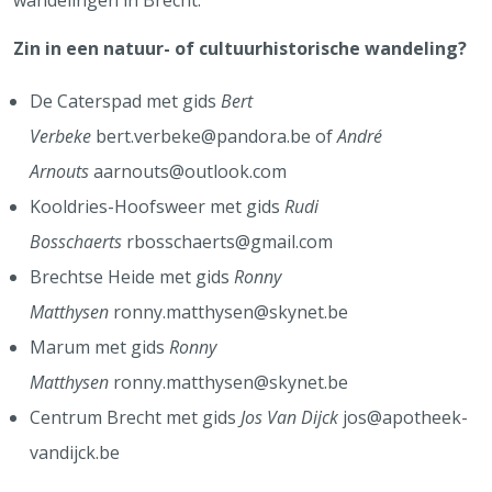
wandelingen in Brecht.
Zin in een natuur- of cultuurhistorische wandeling?
De Caterspad met gids
Bert
Verbeke
bert.verbeke@pandora.be of
André
Arnouts
aarnouts@outlook.com
Kooldries-Hoofsweer met gids
Rudi
Bosschaerts
rbosschaerts@gmail.com
Brechtse Heide met gids
Ronny
Matthysen
ronny.matthysen@skynet.be
Marum met gids
Ronny
Matthysen
ronny.matthysen@skynet.be
Centrum Brecht met gids
Jos Van Dijck
jos@apotheek-
vandijck.be