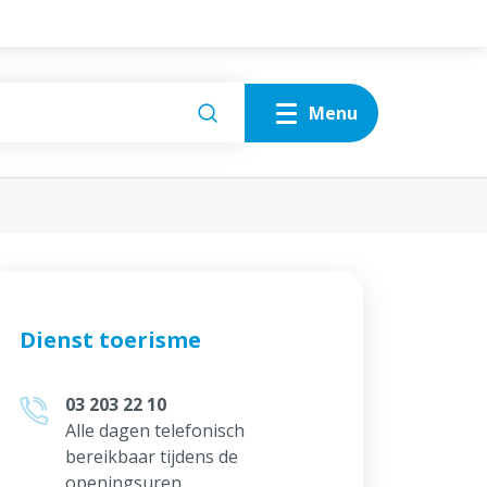
Menu
Zien
Wandelen
Fietsen
Doen
Ruiteren
Attracties
Proeven
Alles over Doen
Slapen
Dienst toerisme
Plan je bezoek
03 203 22 10
Alle dagen telefonisch
bereikbaar tijdens de
openingsuren.